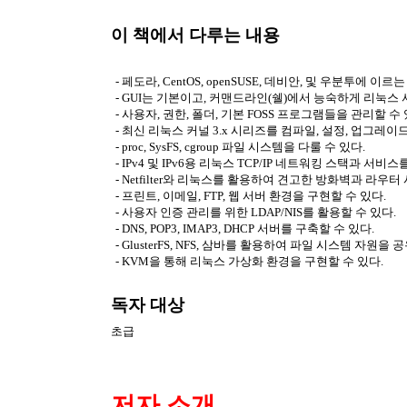
이 책에서 다루는 내용
-
페도라
, CentOS, openSUSE,
데비안
,
및 우분투에 이르는
- GUI
는 기본이고
,
커맨드라인
(
쉘
)
에서 능숙하게 리눅스 
-
사용자
,
권한
,
폴더
,
기본
FOSS
프로그램들을 관리할 수
-
최신 리눅스 커널
3.x
시리즈를 컴파일
,
설정
,
업그레이
- proc, SysFS, cgroup
파일 시스템을 다룰 수 있다
.
- IPv4
및
IPv6
용 리눅스
TCP/IP
네트워킹 스택과 서비스를
- Netfilter
와 리눅스를 활용하여 견고한 방화벽과 라우터 
-
프린트
,
이메일
, FTP,
웹 서버 환경을 구현할 수 있다
.
- 사용자 인증 관리를 위한
LDAP/NIS
를 활용할 수 있다
.
- DNS, POP3, IMAP3, DHCP
서버를 구축할 수 있다
.
- GlusterFS, NFS,
삼바를 활용하여 파일 시스템 자원을 공
- KVM
을 통해 리눅스 가상화 환경을 구현할 수 있다
.
독자 대상
초급
저자 소개