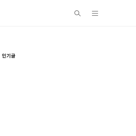
검
메
색
뉴
추
인기글
가
정
보