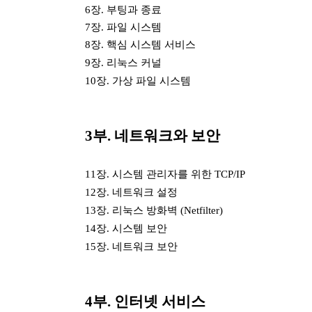
6
장
.
부팅과 종료
7
장
.
파일 시스템
8
장
.
핵심 시스템 서비스
9
장
.
리눅스 커널
10
장
.
가상 파일 시스템
3
부
.
네트워크와 보안
11
장
.
시스템 관리자를 위한
TCP/IP
12
장
.
네트워크 설정
13
장
.
리눅스 방화벽
(Netfilter)
14
장
.
시스템 보안
15
장
.
네트워크 보안
4
부
.
인터넷 서비스