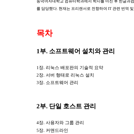
동덕여자대학교 컴퓨터학과에서 학사를 마친 후 한글과컴
를 담당했다
.
현재는 프리랜서로 전향하여
IT
관련 번역 
목차
1
부
.
소프트웨어 설치와 관리
1
장
.
리눅스 배포판의 기술적 요약
2
장
.
서버 형태로 리눅스 설치
3
장
.
소프트웨어 관리
2
부
.
단일 호스트 관리
4
장
.
사용자와 그룹 관리
5
장
.
커맨드라인