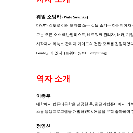
웨일 소잉카
(Wale Soyinka)
다양한 각도로 여러 모자를 쓰는 것을 즐기는 아버지이
그는 오픈 소스 에반젤리스트
,
네트워크 관리자
,
해커
,
기
시작해서 리눅스 관리자 가이드의 전판 모두를 집필하였
Guide
』가 있다
. (
트위터
@MHComputing)
역자 소개
이종우
대학에서 컴퓨터공학을 전공한 후
,
한글과컴퓨터에서 리
스용 응용프로그램을 개발하였다
.
애플을 무척 좋아하며 
정영신