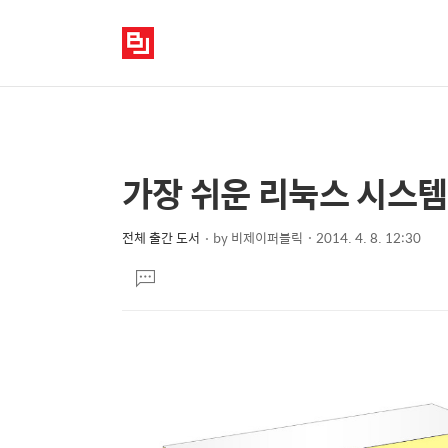
가장 쉬운 리눅스 시스템
상
본
문
세
제
전체 출간 도서
by
비제이퍼블릭
2014. 4. 8. 12:30
컨
본
목
텐
댓
문
글
츠
달
기