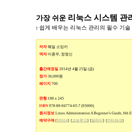
리눅스 시스템 관
가장 쉬운
:
쉽게 배우는 리눅스 관리의 필수 기술
저자
웨일 소잉카
역자
이종우
,
정영신
출간예정일
2014
년
4
월
25
일
(
금
)
정가
36,000
원
페이지
700
판형
188 x 245
ISBN
978-89-94774-65-7 (93000)
원서정보
Linux Administration A Beginner’s Guide, 6th E
예약구매
[
YES24
] [
교보문고
] [
알라딘
] [
인터파크
]