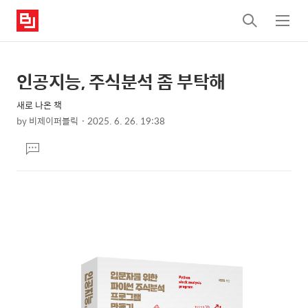
검
메
색
뉴
인공지능, 주식분석 좀 부탁해
상
본
문
세
새로 나온 책
제
컨
by
비제이퍼블릭
2025. 6. 26. 19:38
목
본
텐
댓
문
츠
글
달
기