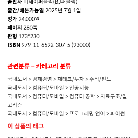
출판사
비제이퍼블릭
(BJ
퍼블릭
)
출간
/
배본가능일
2025
년
7
월
1
일
정가
24,000
원
페이지
280
쪽
판형
173*230
ISBN
979-11-6592-307-5 (93000)
관련분류
–
카테고리
분류
국내도서
>
경제경영
>
재테크
/
투자
>
주식
/
펀드
국내도서
>
컴퓨터
/
모바일
>
인공지능
국내도서
>
컴퓨터
/
모바일
>
컴퓨터 공학
>
자료구조
/
알
고리즘
국내도서
>
컴퓨터
/
모바일
>
프로그래밍 언어
>
파이썬
이
상품의
태그