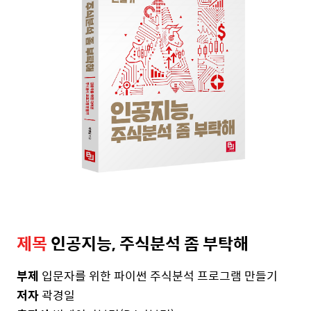
제목
인공지능
,
주식분석
좀
부탁해
부제
입문자를
위한
파이썬
주식분석
프로그램
만들기
저자
곽경일