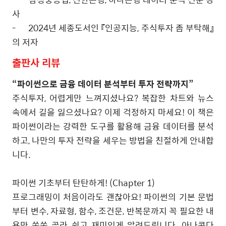
사
-
2024
년 세종도서인 『인공지능
,
주식투자 좀 부탁해』
의 저자
출판사
리뷰
“파이썬으로
금융
데이터
분석부터
투자
전략까지
”
주식투자, 어렵게만 느껴지셨나요? 복잡한 차트와 뉴스
속에서 길을 잃으셨나요? 이제 걱정하지 마세요! 이 책은
파이썬이라는 강력한 도구를 활용해 금융 데이터를 분석
하고, 나만의 투자 전략을 세우는 방법을 친절하게 안내합
니다.
파이썬 기초부터 탄탄하게! (Chapter 1)
프로그래밍이 처음이라도 괜찮아요! 파이썬의 기본 문법
부터 변수, 자료형, 함수, 조건문, 반복문까지 꼭 필요한 내
용만 쏙쏙 골라 쉽고 재미있게 알려드립니다. 아나콘다