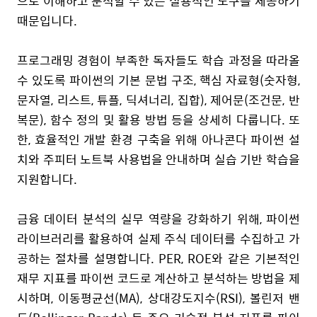
으로
이해하고
분석할
수
있는
실용적인
도구를
제공하기
때문입니다
.
프로그래밍
경험이
부족한
독자들도
학습
과정을
따라올
수
있도록
파이썬의
기본
문법
구조
,
핵심
자료형
(
숫자형
,
문자열
,
리스트
,
튜플
,
딕셔너리
,
집합
),
제어문
(
조건문
,
반
복문
),
함수
정의
및
활용
방법
등을
상세히
다룹니다
.
또
한
,
효율적인
개발
환경
구축을
위해
아나콘다
파이썬
설
치와
주피터
노트북
사용법을
안내하며
실습
기반
학습을
지원합니다
.
금융
데이터
분석의
실무
역량을
강화하기
위해
,
파이썬
라이브러리를
활용하여
실제
주식
데이터를
수집하고
가
공하는
절차를
설명합니다
. PER, ROE
와
같은
기본적인
재무
지표를
파이썬
코드로
계산하고
분석하는
방법을
제
시하며
,
이동평균선
(MA),
상대강도지수
(RSI),
볼린저
밴