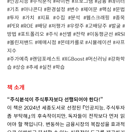
#인공지능 #주식분석 #파이썬 #프로그램 #금융 #데이터
#기초 #아나콘다 #환경설정 #변수 #제어문 #핵심 #문법
#투자 #가치 #지표 #수집 #분석 #웹스크래핑 #종목
#PER #ROE #배당 #저평가 #우량주 #고배당주 #발굴 #
방법 #포트폴리오 #주식 #선별 #전략 #이동평균선 #RSI
#볼린저밴드
#
매매시점 #몬테카를로
#
시뮬레이션
#
샤프
지수
#주가예측
#
랜덤포레스트
#XGBoost #
머신러닝 #강화학
습
#
상승
#
추세
#
실전
#
학습
책
소개
“
주식분석이
주식투자보다
선행되어야
한다
!”
이
책은
2024
년
세종도서로
선정된
『인공지능
,
주식투자
좀
부탁해』의
후속작이지만
,
독자들이
전작보다
먼저
읽
어야
할
책입니다
.
변동하는
금융시장의
복잡성을
효과적