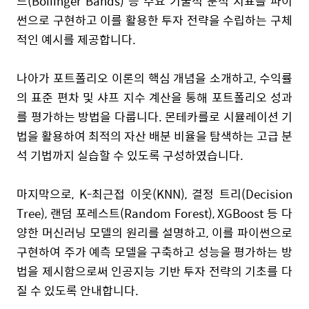
드
(Bollinger Bands)
등
주요
기술적
분석
지표를
파이
썬으로
구현하고
이를
활용한
투자
전략을
수립하는
구체
적인
예시를
제공합니다
.
나아가
포트폴리오
이론의
핵심
개념을
소개하고
,
수익률
의
표준
편차
및
샤프
지수
계산을
통해
포트폴리오
성과
를
평가하는
방법을
다룹니다
.
몬테카를로
시뮬레이션
기
법을
활용하여
최적의
자산
배분
비율을
탐색하는
고급
분
석
기법까지
실습할
수
있도록
구성하였습니다
.
마지막으로
, K-
최근접
이웃
(KNN),
결정
트리
(Decision
Tree),
랜덤
포레스트
(Random Forest), XGBoost
등
다
양한
머신러닝
모델의
원리를
설명하고
,
이를
파이썬으로
구현하여
주가
예측
모델을
구축하고
성능을
평가하는
방
법을
제시함으로써
인공지능
기반
투자
전략의
기초를
다
질
수
있도록
안내합니다
.