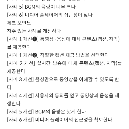
[
사례
5] BGM
의 음량이 너무 크다
[
사례
6]
미디어 플레이어의 접근성이 낮다
체크 포인트
자주 있는 사례를 개선하다
[
사례
1
개선
❶
]
동영상·음성에 대체 콘텐츠
(
캡션
,
자막
)
를 제공한다
[
사례
1
개선
❷
]
적절한 캡션 제공 방법을 선택한다
[
사례
2
개선
]
실시간 방송에 대체 콘텐츠
(
캡션
,
자막
)
를
제공한다
[
사례
3
개선
]
음성만으로 동영상을 이해할 수 있도록 한
다
[
사례
4
개선
]
사용자의 동의를 얻고 동영상과 음성을 재
생한다
[
사례
5
개선
] BGM
의 음량은 낮게 한다
[
사례
6
개선
]
미디어 플레이어의 접근성을 확보한다