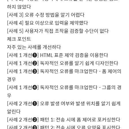
하지 않았다
[
사례
3]
오류 수정 방법을 알기 어렵다
[
사례
4]
필요 이상으로 입력을 제약했다
[
사례
5]
사용자가 직접 조작을 검증할 수단이 없다
체크 포인트
자주 있는 사례를 개선하다
[
사례
1
개선
❶
] HTML
표준 제약 검증을 이용한다
[
사례
1
개선
❷
]
독자적인 오류를 알기 쉽게 디자인한다
[
사례
1
개선
❸
]
독자적인 오류를 마크업한다
-
폼 제어의
경우
[
사례
1
개선
❹
]
독자적인 오류를 마크업한다
-
그룹의 경
우
[
사례
2
개선
❶
]
오류 발생 여부와 발생 위치를 알기 쉽게
알린다
[
사례
2
개선
❷
]
패턴
1:
전송 시에 폼 제어로 포커싱한다
[
사례
2
개선
❸
]
패턴
2:
전송 시에 오류 요약을 표시한다