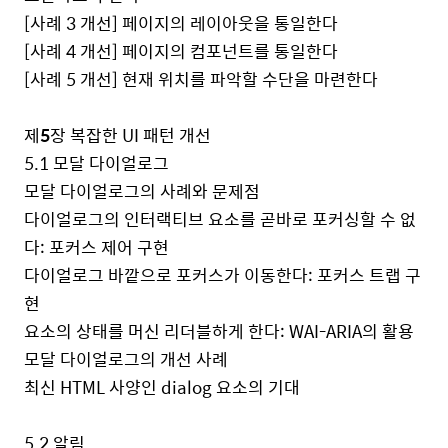
[
사례
3
개선
]
페이지의 레이아웃을 통일한다
[
사례
4
개선
]
페이지의 컴포넌트를 통일한다
[
사례
5
개선
]
현재 위치를 파악할 수단을 마련한다
제
5
장 복잡한
UI
패턴 개선
5.1
모달 다이얼로그
모달 다이얼로그의 사례와 문제점
다이얼로그의 인터랙티브 요소를 곧바로 포커싱할 수 없
다
:
포커스 제어 구현
다이얼로그 바깥으로 포커스가 이동한다
:
포커스 트랩 구
현
요소의 상태를 머신 리더블하게 한다
: WAI-ARIA
의 활용
모달 다이얼로그의 개선 사례
최신
HTML
사양인
dialog
요소의 기대
5.2
알림