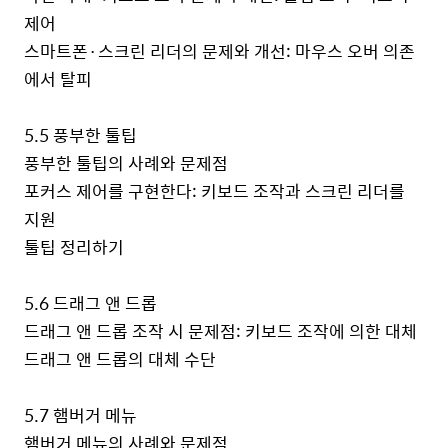
제어
스마트폰·스크린 리더의 문제와 개선
:
마우스 오버 의존
에서 탈피
5.5
풍부한 툴팁
풍부한 툴팁의 사례와 문제점
포커스 제어를 구현한다
:
키보드 조작과 스크린 리더를
지원
툴팁 정리하기
5.6
드래그 앤 드롭
드래그 앤 드롭 조작 시 문제점
:
키보드 조작에 의한 대체
드래그 앤 드롭의 대체 수단
5.7
햄버거 메뉴
햄버거 메뉴의 사례와 문제점