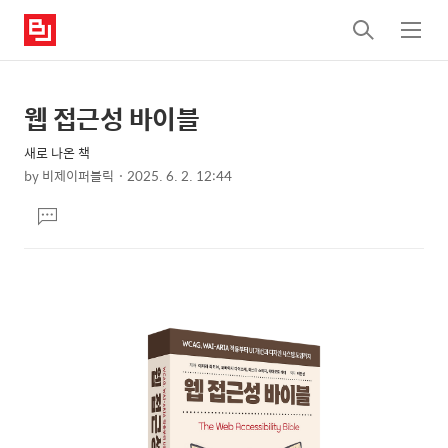
검
메
색
뉴
웹 접근성 바이블
상
본
문
세
새로 나온 책
제
컨
by
비제이퍼블릭
2025. 6. 2. 12:44
목
본
텐
댓
문
츠
글
달
기