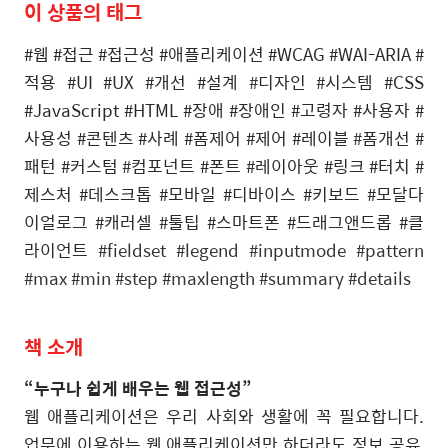
이
상품의
태그
#웹 #접근 #접근성 #애플리케이션 #WCAG #WAI-ARIA #
적용 #UI #UX #개선 #설계
#
디자인
#
시스템 #CSS
#JavaScript #HTML #장애 #장애인 #고령자 #사용자 #
사용성 #콘텐츠 #사례 #폼제어 #제어 #레이블
#
폼개선 #
패턴 #커스텀
#
컴포넌트 #폰트 #레이아웃 #링크 #터치 #
제스처 #데스크톱 #모바일 #디바이스 #키보드 #모달다
이얼로그 #캐러셀
#
툴팁 #스마트폰 #드래그앤드롭 #클
라이언트
#fieldset #legend #inputmode #pattern
#max #min #step #maxlength #summary #details
책
소개
“
누구나
쉽게
배우는
웹
접근성
”
웹 애플리케이션은 우리 사회와 생활에 꼭 필요합니다.
업무에 이용하는 웹 애플리케이션만 하더라도 정보 공유,