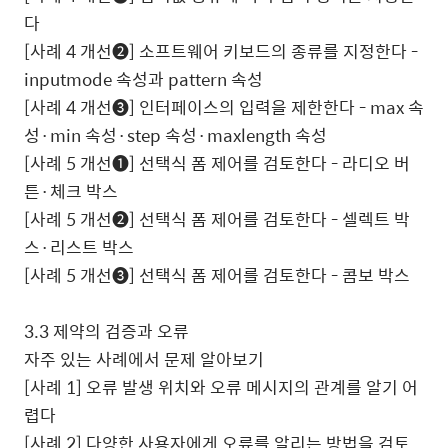
다
[
사례
4
개선
❷
]
소프트웨어 키보드의 종류를 지정한다
-
inputmode
속성과
pattern
속성
[
사례
4
개선
❸
]
인터페이스의 입력을 제한한다
- max
속
성·
min
속성·
step
속성·
maxlength
속성
[
사례
5
개선
❶
]
선택식 폼 제어를 검토한다
-
라디오 버
튼·체크 박스
[
사례
5
개선
❷
]
선택식 폼 제어를 검토한다
-
셀렉트 박
스·리스트 박스
[
사례
5
개선
❸
]
선택식 폼 제어를 검토한다
-
콤보 박스
3.3
제약의 검증과 오류
자주 있는 사례에서 문제 알아보기
[
사례
1]
오류 발생 위치와 오류 메시지의 관계를 알기 어
렵다
[
사례
2]
다양한 사용자에게 오류를 알리는 방법을 검토