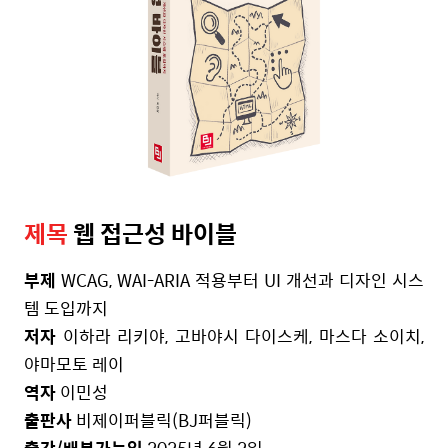
제목
웹
접근성
바이블
부제
WCAG, WAI-ARIA
적용부터
UI
개선과
디자인
시스
템
도입까지
저자
이하라
리키야
,
고바야시
다이스케
,
마스다
소이치
,
야마모토
레이
역자
이민성
출판사
비제이퍼블릭
(BJ
퍼블릭
)