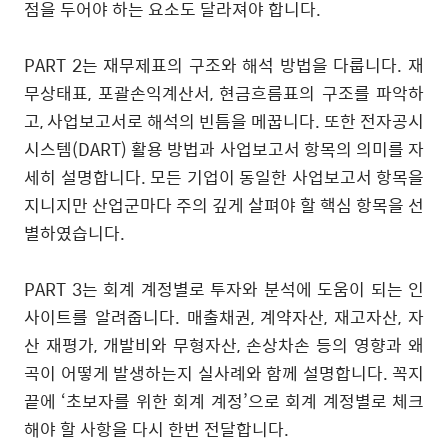
점을 두어야 하는 요소도 달라져야 합니다
.
PART 2
는 재무제표의 구조와 해석 방법을 다룹니다
.
재
무상태표
,
포괄손익계산서
,
현금흐름표의 구조를 파악하
고
,
사업보고서로 해석의 빈틈을 메꿉니다
.
또한 전자공시
시스템
(DART)
활용 방법과 사업보고서 항목의 의미를 자
세히 설명합니다
.
모든 기업이 동일한 사업보고서 항목을
지니지만 산업군마다 주의 깊게 살펴야 할 핵심 항목을 선
별하였습니다
.
PART 3
는 회계 계정별로 투자와 분석에 도움이 되는 인
사이트를 알려줍니다
.
매출채권
,
계약자산
,
재고자산
,
자
산 재평가
,
개발비와 무형자산
,
손상차손 등의 영향과 왜
곡이 어떻게 발생하는지 실사례와 함께 설명합니다
.
꼭지
끝에
‘
초보자를 위한 회계 계정
’
으로 회계 계정별로 체크
해야 할 사항을 다시 한번 전달합니다
.