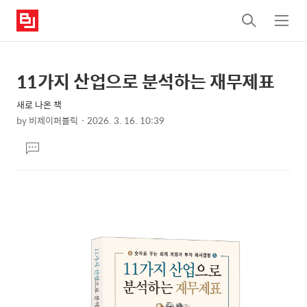
검
메
색
뉴
11가지 산업으로 분석하는 재무제표
상
본
문
세
새로 나온 책
제
컨
by
비제이퍼블릭
2026. 3. 16. 10:39
목
본
텐
댓
문
츠
글
달
기