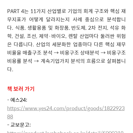
PART 4
는
11
가지 산업별로 기업의 회계 구조와 핵심 재
무지표가 어떻게 달라지는지 사례 중심으로 분석합니
다
.
식품
,
생활용품 및 화장품
,
반도체
, 2
차 전지
,
석유 화
학
,
건설
,
조선
,
제약·바이오
,
렌탈 산업마다 둘러싼 위험
은 다릅니다
.
산업의 세분화한 업종마다 다른 핵심 재무
비율을 매출구조 분석
→
비용구조 상태분석
→
비용구조
비용률 분석
→
계속기업가치 분석의 흐름으로 살펴봅니
다
.
책 보러 가기
-
예스24:
https://www.yes24.com/product/goods/1822923
88
- 교보문고:
https://product.kyobobook.co.kr/detail/S000219