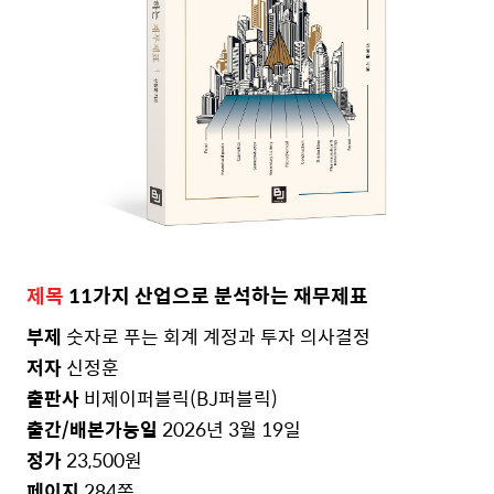
제목
11가지 산업으로 분석하는 재무제표
부제
숫자로 푸는 회계 계정과 투자 의사결정
저자
신정훈
출판사
비제이퍼블릭
(BJ
퍼블릭
)
출간
/
배본가능일
2026
년
3
월
19
일
정가
23,500
원
페이지
284쪽