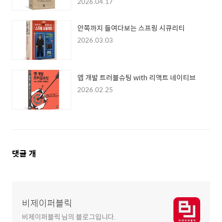
2026.04.17
안쪽까지 들여다보는 스프링 시큐리티
2026.03.03
앱 개발 트러블슈팅 with 리액트 네이티브
2026.02.25
댓
댓글
개
글
영
역
비제이퍼블릭
비제이퍼블릭 님의 블로그입니다.