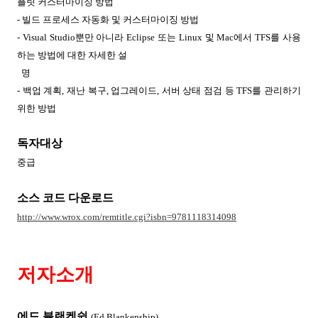
플릿 커스터마이징 방법
-
빌드 프로세스 자동화 및 커스터마이징 방법
- Visual Studio
뿐만 아니라
Eclipse
또는
Linux
및
Mac
에서
TFS
를 사용
하는 방법에 대한 자세한 설
명
-
백업 계획
,
재난 복구
,
업그레이드
,
서버 상태 점검 등
TFS
를 관리하기
위한 방법
독자대상
중급
소스 코드 다운로드
http://www.wrox.com/remtitle.cgi?isbn=9781118314098
저자소개
에드 블랜켄쉽
(Ed Blankenship)