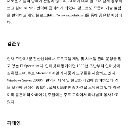
새로운 기술의 습득에 관심이 많으며
, ALM
에 대해 알고 더 깊게 공부해
보고 싶어
ALM
의 번역에 참여하게 되었다
.
앞으로도 꾸준히 기술 컬럼
을 번역하고 개인 블로그
(
http://www.razorlab.net
)
를 통해 공유할 예정이
다
.
김준우
현재 주한미
8
군 전산센터에서 프로그램 개발 및 시스템 관리 운영을 맡
고 있는
IT Specialist
다
.
인터넷 태동기이던
1990
년 초반부터 인터넷에
심취했으며
,
주로
Microsoft
계열의 제품과 도구들을 사용하고 있다
.
Windows Server 2008
의 번역서 제작 및 한글화 작업에 참여하였다
.
정
보 보안에 관심이 많으며
,
실제
CISSP
인증 자격을 보유하고 있다
.
예령
이와 동훈이의 아빠이며
,
주일에는 주로 교회에서 하나님께 봉사하고
있다
.
김태영