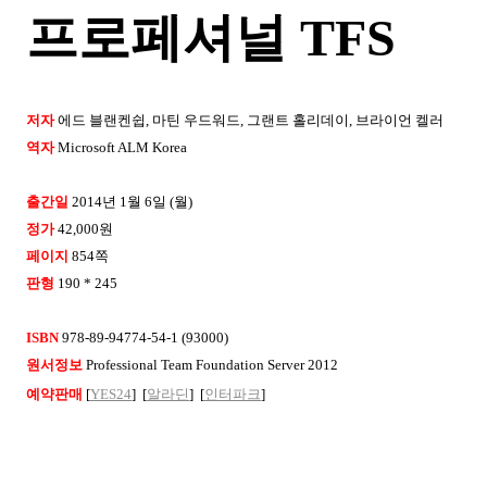
프로페셔널
TFS
저자
에드 블랜켄쉽
,
마틴 우드워드
,
그랜트 홀리데이
,
브라이언 켈러
역자
Microsoft ALM Korea
출간일
2014
년
1
월
6
일
(
월
)
정가
42,000
원
페이지
854
쪽
판형
190 * 245
ISBN
978-89-94774-54-1 (93000)
원서정보
Professional Team Foundation Server 2012
예약판매
[
YES24
] [
알라딘
] [
인터파크
]