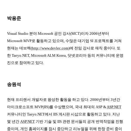
박용준
Visual Studio
분야
Microsoft
공인 강사
(MCT)
이자
2006
년부터
Microsoft MVP
로 활동하고 있으며
,
수많은 대기업
SI
프로젝트를 거쳐
현재는 데브렉
(
http://www.devlec.com
)
에 전임 강사로 재직 중이다
.
또
한
Taeyo.NET, Microsoft ALM Korea,
닷넷코리아
등의
커뮤니티에 운영
진으로 참여하고 있다
.
송원석
현재 프리랜서 개발자로 왕성한 활동을 하고 있다
. 2006
년부터
3
년간
마이크로소프트
MVP(IIS)
를 수상했으며
,
국내 최대의
ASP &
ASP.NET
커뮤니티인
Taeyo.NET
에서
IIS
게시판 시삽으로 활동하고 있다
.
지난
몇 년간
ASP.NET
기반 기술 및
IIS
관련 문서들의 공개 번역작업을 진행
중이며
,
개인 홈페이지를 잠시 중단하고 리뉴얼을 위해 한창 준비 중이