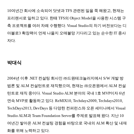
10
여년간 회사에 소속되어 닷넷과
TFS
관련된 일을 쭉 해왔고
,
현재는
프리랜서로 일하고 있다
.
한때
TFS
의
Object Model
을 사용한 시스템 구
축 프로젝트를 여러 차례 수행했다
. Visual Studio
의 차기 버전보다는 디
아블로
3
확장팩이 언제 나올지 오매불망 기다리고 있는 순수한
IT
종사
자다
.
박대식
2004
년 이후
.NET
컨설팅 회사인 ㈜드원테크놀러지에서
S/W
개발 방
법론 및
ALM
컨설턴트로 재직했으며
,
현재는 ㈜오픈원에서
ALM
컨설
턴트로 재직 중이다
. Visual Studio ALM
분야의 국내
1
호
MVP
이자
6
년
연속
MVP
로 활동하고 있다
. ReMIX10, Techdays2009, Techdays2010,
TechDays2013, DevDays
등 다양한 컨퍼런스와 오픈 세미나에서
Visual
Studio ALM
과
Team Foundation Server
를 주제로 발표해 왔다
.
지난
10
여년간 쌓아온
ALM
컨설팅 경험을 바탕으로 국내의
ALM
확산 및 내재
화를 위해 노력하고 있다
.