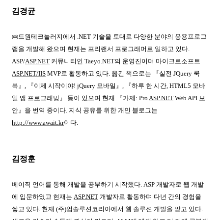
김경균
㈜드원테크놀러지에서
.NET
기술을 토대로 다양한 분야의 응용프로그
램을 개발해 왔으며 현재는 프리랜서 프로그래머로 일하고 있다
.
ASP/
ASP.NET
커뮤니티인
Taeyo.NET
의 운영진이며 마이크로소프트
ASP.NET/IIS
MVP
로 활동하고 있다
.
옮긴 책으로는 『실전
JQuery
쿡
북』
,
『이제 시작이야
! jQuery
모바일』
,
『하루 한 시간
, HTML5
모바
일 앱 프로그래밍』 등이 있으며 현재 『가제
: Pro
ASP.NET
Web API
보
안』을 번역 중이다
.
지식 공유를 위한 개인 블로그는
http://www.await.kr
이다
.
김정훈
베이직 언어를 통해 개발을 공부하기 시작했다
. ASP
개발자로 웹 개발
에 입문하였고 현재는
ASP.NET
개발자로 활동하며 다년 간의 경험을
쌓고 있다
.
현재
(
주
)
업솔루션코리아에서 웹 솔루션 개발을 맡고 있다
.