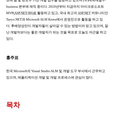
현재 웹 및 윈도우 기반 개발 업무를 담당하고 있으며
(
주
)
대학내일
e-
business
본부에
재직 중이다
. 2010
년부터 지금까지 마이크로소프트
MVP(
ASP.NET/IIS)
로
활동하고 있고
,
국내
최고의
ASP.NET
커뮤니티인
Taeyo.NET
과
Microsoft ALM Korea
에서
운영진으로 활동을 하고 있
다
.
후배양성만이 개발자들이 살아갈 수 있는 방법이라 믿고 있으며
,
잘
난 개발자보다는 좋은 개발자가 되는 것을 목표로 오늘도 야근을 하고
있다
.
홍주표
한국
Microsoft
의
Visual Studio ALM
및 개발 도구 부서에서 근무하고
있으며
,
애플리케이션 개발 및 개발 프로세스에 관심이 많다
.
목차