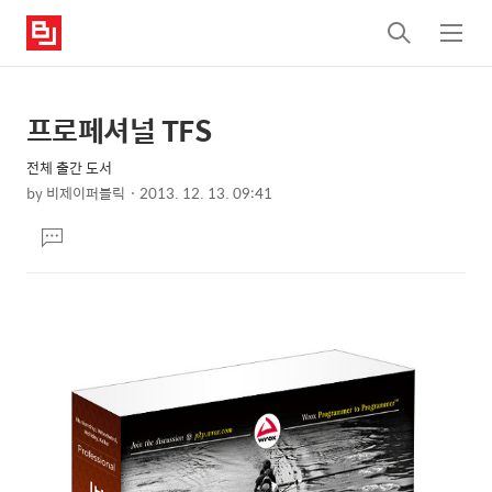
검
메
색
뉴
프로페셔널 TFS
상
본
문
세
전체 출간 도서
제
컨
by
비제이퍼블릭
2013. 12. 13. 09:41
목
본
텐
댓
문
츠
글
달
기