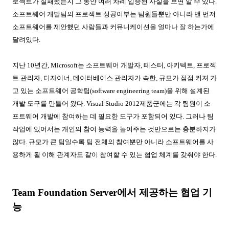
로젝트가 실패했는지 그 동안 여러 차례 입증된 사실을 보면 알 수 있다
.
소프트웨어 개발팀의 프로젝트 성공여부는 팀원들뿐만 아니라 맨 먼저
소프트웨어를 제안했던 사람들과 커뮤니케이션을 얼마나 잘 하는가에
달려있다
.
지난
10
년간
, Microsoft
는 소프트웨어 개발자
,
테스터
,
아키텍트
,
프로젝
트 관리자
,
디자이너
,
데이터베이스 관리자가 속한
,
규모가 점점 커져 가
고 있는 소프트웨어 공학팀
(software engineering team)
을 위해 설계된
개발 도구를 만들어 왔다
. Visual Studio 2012
제품군에는 각 팀원이 소
프트웨어 개발에 참여하는 데 필요한 도구가 포함되어 있다
.
그러나 팀
작업에 있어서는 개인의 참여 능력을 높여주는 것만으로는 충분하지가
않다
.
규모가 큰 팀일수록 팀 전체의 참여뿐만 아니라 소프트웨어를 사
용하게 될 이해 관계자도 같이 참여할 수 있는 협업 체계를 갖춰야 한다
.
Team Foundation Server
에서 제공하는 협업 기
능