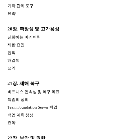
기타 관리 도구
요약
20
장
.
확장성 및 고가용성
진화하는 아키텍처
제한 요인
원칙
해결책
요약
21
장
.
재해 복구
비즈니스 연속성 및 복구 목표
책임의 정의
Team Foundation Server
백업
백업 계획 생성
요약
22
장
.
보안 및 권한