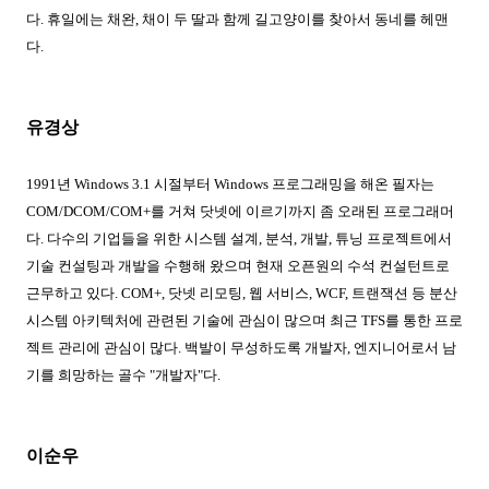
다
.
휴일에는 채완
,
채이 두 딸과 함께 길고양이를 찾아서 동네를 헤맨
다
.
유경상
1991
년
Windows 3.1
시절부터
Windows
프로그래밍을 해온 필자는
COM/DCOM/COM+
를 거쳐 닷넷에 이르기까지 좀 오래된 프로그래머
다
.
다수의 기업들을 위한 시스템 설계
,
분석
,
개발
,
튜닝 프로젝트에서
기술 컨설팅과 개발을 수행해 왔으며 현재 오픈원의 수석 컨설턴트로
근무하고 있다
. COM+,
닷넷 리모팅
,
웹 서비스
, WCF,
트랜잭션 등 분산
시스템 아키텍처에 관련된 기술에 관심이 많으며 최근
TFS
를 통한 프로
젝트 관리에 관심이 많다
.
백발이 무성하도록 개발자
,
엔지니어로서 남
기를 희망하는 골수
"
개발자
"
다
.
이순우