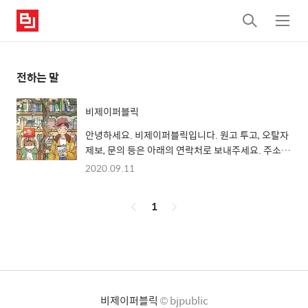
검
메
색
뉴
전하는 말
비제이퍼블릭
안녕하세요. 비제이퍼블릭입니다. 원고 투고, 오탈자
제보, 문의 등은 아래의 연락처로 보내주세요. 주소:
서울시 중구 청계천로 100 시그니처타워 서관 9층
2020.09.11
945~946호 비제이퍼블릭전화: 02-739-0739팩
스: 02-6442-0739메
페
1
일: bjpublic@bjpublic.co.kr 저작권 등의 문제로
샘플 교재나 강의용 자료는 따로 제공할 수 없는 점 양
이
해 부탁드립니다. 독자분들께 도움이 되는 도서를 출
징
간하도록 최선을 다하겠습니다. 감사합니다.
비제이퍼블릭
© bjpublic