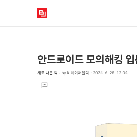
안드로이드 모의해킹 입
상
본
문
세
제
새로 나온 책
by
비제이퍼블릭
2024. 6. 28. 12:04
컨
본
목
텐
댓
문
글
츠
달
기