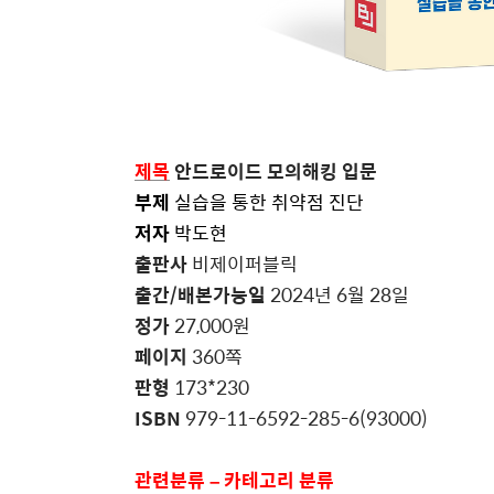
제목
안드로이드 모의해킹 입문
부제
실습을 통한 취약점 진단
저자
박도현
출판사
비제이퍼블릭
출간
/
배본가능일
2024
년
6
월
28
일
정가
27,000
원
페이지
360
쪽
판형
173*230
ISBN
979-11-6592-285-6(93000)
관련분류
–
카테고리 분류