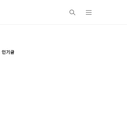
검
메
색
뉴
추
인기글
가
정
보