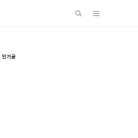
검
메
색
뉴
추
인기글
가
정
보