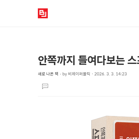
안쪽까지 들여다보는 스
상
본
문
세
제
새로 나온 책
by
비제이퍼블릭
2026. 3. 3. 14:23
컨
본
목
텐
댓
문
글
츠
달
기