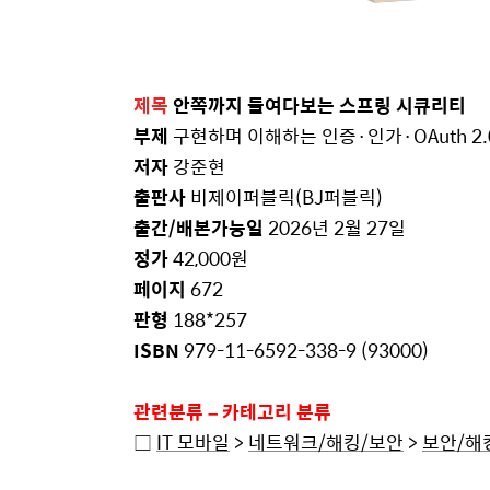
제목
안쪽까지
들여다보는
스프링
시큐리티
부제
구현하며
이해하는
인증
·
인가
·OAuth 2
저자
강준현
출판사
비제이퍼블릭
(BJ
퍼블릭
)
출간
/
배본가능일
2026
년
2
월
27
일
정가
42,000
원
페이지
672
판형
188*257
ISBN
979-11-6592-338-9 (93000)
관련분류
–
카테고리
분류
□
IT
모바일
>
네트워크/
해킹/
보안
>
보안/
해