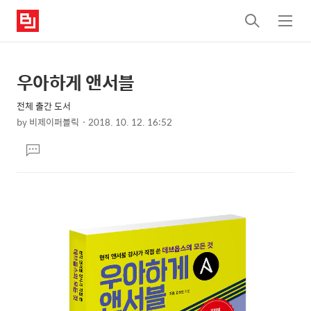
검
메
색
뉴
우아하게 앤서블
상
본
문
세
전체 출간 도서
제
컨
by
비제이퍼블릭
2018. 10. 12. 16:52
목
본
텐
댓
문
츠
글
달
기