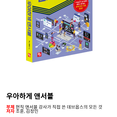
우아하게 앤서블
부제
현직 앤서블 강사가 직접 쓴 데브옵스의 모든 것
저자
조훈, 김정민