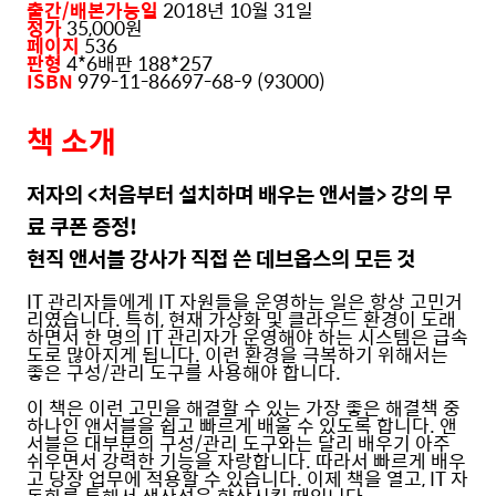
출간
/
배본가능일
2018
년 10월 31일
정가
35,000원
페이지
536
판형
4*6배판 188*257
ISBN
979-11-86697-68-9 (93000)
책 소개
저자의 <처음부터 설치하며 배우는 앤서블> 강의 무
료 쿠폰 증정!
현직 앤서블 강사가 직접 쓴 데브옵스의 모든 것
IT 관리자들에게 IT 자원들을 운영하는 일은 항상 고민거
리였습니다. 특히, 현재 가상화 및 클라우드 환경이 도래
하면서 한 명의 IT 관리자가 운영해야 하는 시스템은 급속
도로 많아지게 됩니다. 이런 환경을 극복하기 위해서는
좋은 구성/관리 도구를 사용해야 합니다.
이 책은 이런 고민을 해결할 수 있는 가장 좋은 해결책 중
하나인 앤서블을 쉽고 빠르게 배울 수 있도록 합니다. 앤
서블은 대부분의 구성/관리 도구와는 달리 배우기 아주
쉬우면서 강력한 기능을 자랑합니다. 따라서 빠르게 배우
고 당장 업무에 적용할 수 있습니다. 이제 책을 열고, IT 자