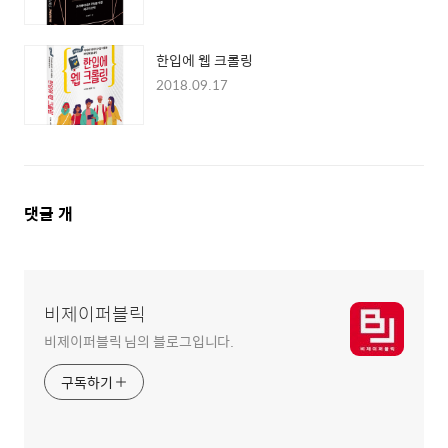
한입에 웹 크롤링
2018.09.17
댓
댓글
개
글
영
역
비제이퍼블릭
비제이퍼블릭 님의 블로그입니다.
구독하기