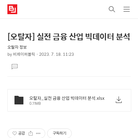
검
메
색
뉴
[오탈자] 실전 금융 산업 빅데이터 분석
상
본
문
세
오탈자 정보
제
컨
by
비제이퍼블릭
2023. 7. 18. 11:23
목
본
텐
댓
문
츠
글
달
기
오탈자_실전 금융 산업 빅데이터 분석.xlsx
0.11MB
공감
구독하기