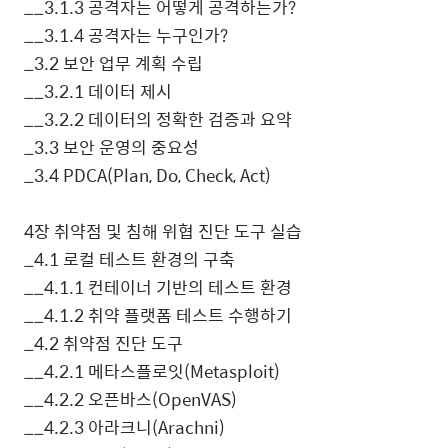
__3.1.3
공격자는 어떻게 공격하는가
?
__3.1.4
공격자는 누구인가
?
_3.2
보안 업무 계획 수립
__3.2.1
데이터 제시
__3.2.2
데이터의 정확한 검증과 요약
_3.3
보안 운영의 중요성
_3.4 PDCA(Plan, Do, Check, Act)
4
장 취약점 및 침해 위협 진단 도구 실습
_4.1
로컬 테스트 환경의 구축
__4.1.1
컨테이너 기반의 테스트 환경
__4.1.2
취약 플랫폼 테스트 수행하기
_4.2
취약점 진단 도구
__4.2.1
메타스플로잇
(Metasploit)
__4.2.2
오픈바스
(OpenVAS)
__4.2.3
아라크니
(Arachni)