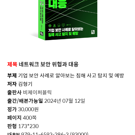
제목
네트워크 보안 위협과 대응
부제
기업 보안 사례로 알아보는 침해 사고 탐지 및 예방
저자
김형기
출판사
비제이퍼블릭
출간
/
배본가능일
2024
년
07
월
12
일
정가
30,000
원
페이지
400
쪽
판형
173*230
ISBN
979-11-6592-286-3 (93000)