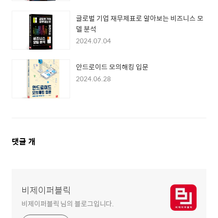
글로벌 기업 재무제표로 알아보는 비즈니스 모
델 분석
2024.07.04
안드로이드 모의해킹 입문
2024.06.28
댓
댓글
개
글
영
역
비제이퍼블릭
비제이퍼블릭 님의 블로그입니다.