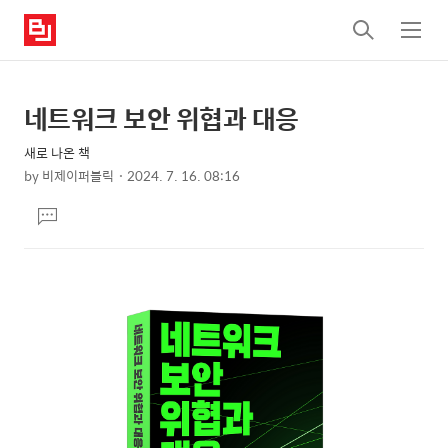
검
메
색
뉴
네트워크 보안 위협과 대응
상
본
문
세
새로 나온 책
제
컨
by
비제이퍼블릭
2024. 7. 16. 08:16
목
본
텐
댓
문
츠
글
달
기