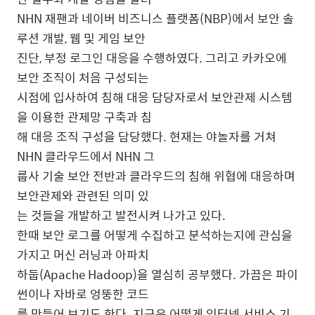
NHN
재팬과 네이버 비즈니스 플랫폼
(NBP)
에서 보안 솔
루션 개발
,
웹 및 게임 보안
진단
,
부정 로그인 대응을 수행하였다
.
그리고 카카오에
보안 조직이 처음 구성되는
시점에 입사하여 침해 대응 담당자로서 보안관제 시스템
을 이용한 관제망 구축과 침
해 대응 조직 구성을 담당했다
.
현재는 야놀자를 거쳐
NHN
클라우드에서
NHN
그
룹사 기술 보안 전반과 클라우드의 침해 위협에 대응하며
보안관제와 관련된 의미 있
는 것들을 개발하고 발전시켜 나가고 있다
.
한때 보안 로그를 어떻게 수집하고 분석하는지에 관심을
가지고 머신 러닝과 아파치
하둡
(Apache Hadoop)
을 열심히 공부했다
.
가끔은 파이
썬이나 자바로 엉뚱한 코드
를 만들어 보기도 한다
.
지금은 어떻게 인터넷 서비스 기