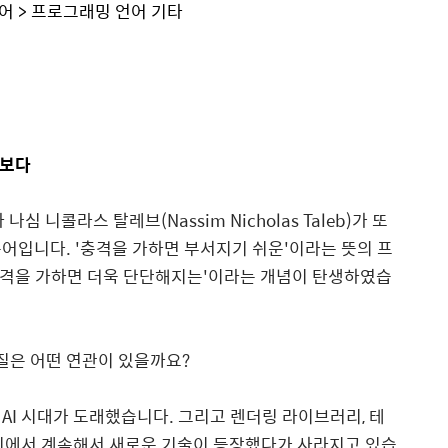
어 > 프로그래밍 언어 기타
맛보다
자 나심 니콜라스 탈레브
(Nassim Nicholas Taleb)
가 또
용어입니다
. '
충격을 가하면 부서지기 쉬운
'
이라는 뜻의 프
격을 가하면 더욱 단단해지는
'
이라는 개념이 탄생하였습
질은 어떤 연관이 있을까요
?
AI
시대가 도래했습니다
.
그리고 렌더링 라이브러리
,
테
리에서 계속해서 새로운 기술이 등장했다가 사라지고 있습