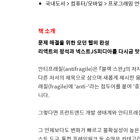
국내도서 > 컴퓨터/모바일 > 프로그래밍 언
책 소개
문제 해결을 위한 모던 웹의 완성
리액트의 정석과 넥스트
JS
피디아를 다시금 
안티프래질
(antifragile)
은 『블랙 스완』의 저
다른 저서의 제목으로 삼으며 새롭게 제시한 
래질
(fragile)
에
'anti-'
라는 접두어를 붙여
'
충
니다
.
그렇다면 프런트엔드 개발 생태계와 안티프래
그 언제보다도 변화가 빠르고 불확실성이 높은
스트 도구
,
통합 프레임워크 등 수많은 카테고