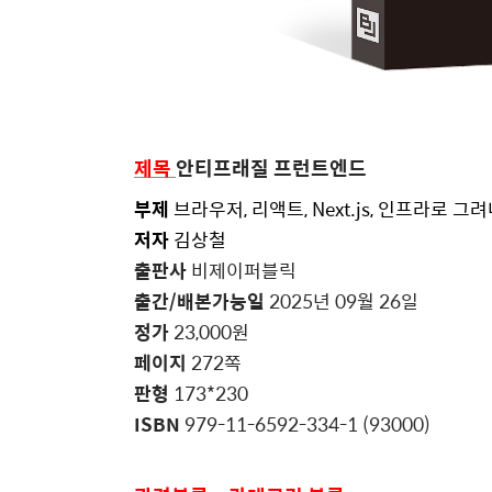
제목
안티프래질 프런트엔드
부제
브라우저
,
리액트
, Next.js,
인프라로 그려
저자
김상철
출판사
비제이퍼블릭
출간
/
배본가능일
2025
년
09
월
26
일
정가
23,000
원
페이지
272
쪽
판형
173*230
ISBN
979-11-6592-334-1 (93000)