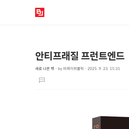
안티프래질 프런트엔드
상
본
문
세
제
새로 나온 책
by
비제이퍼블릭
2025. 9. 23. 15:31
컨
본
목
텐
댓
문
글
츠
달
기