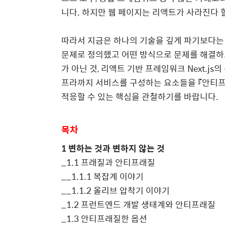
니다
.
하지만 웹 페이지는 리액트가 사라진다
따라서 지금은 하나의 기술을 깊게 파기보다는
문제로 정의했고 어떤 방식으로 문제를 해결하
가 아닌 것
,
리액트 기반 프레임워크
Next.js
의
프라까지 서비스를 구성하는 요소들을 『안티프
적응할 수 있는 핵심을 관철하기를 바랍니다
.
목차
1
변하는 것과 변하지 않는 것
_1.1
프래질과 안티프래질
__1.1.1
복잡계 이야기
__1.1.2
올리브 압착기 이야기
_1.2
프런트엔드 개발 생태계와 안티프래질
_1.3
안티프래질한 옵션