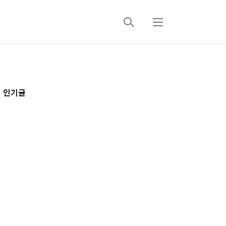
검
메
색
뉴
추
인기글
가
정
보