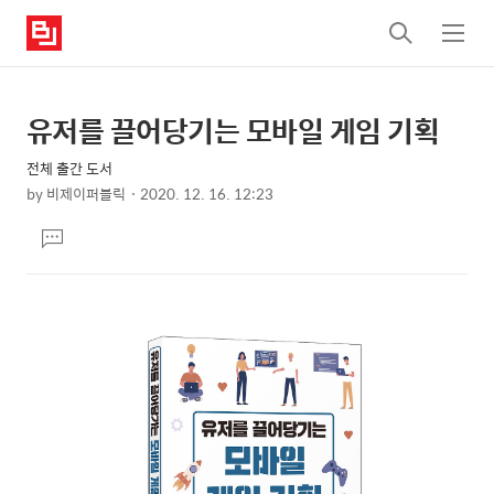
검
메
색
뉴
유저를 끌어당기는 모바일 게임 기획
상
본
문
세
전체 출간 도서
제
컨
by
비제이퍼블릭
2020. 12. 16. 12:23
목
본
텐
댓
문
츠
글
달
기