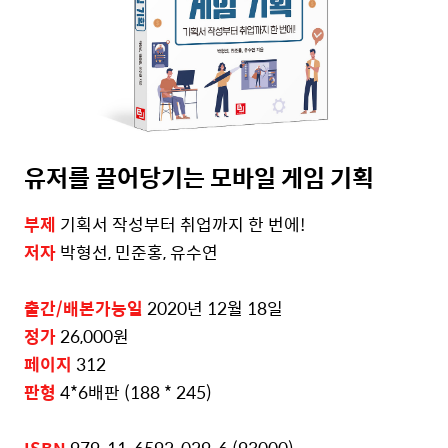
유저를 끌어당기는 모바일 게임 기획
부제
기획서 작성부터 취업까지 한 번에!
저자
박형선, 민준홍, 유수연
출간/배본가능일
2020
년
12
월
18
일
정가
26,0
00
원
페이지
312
판형
4*6배판
(188 * 245)