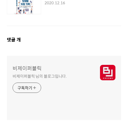
2020.12.16
댓
댓글
개
글
영
역
비제이퍼블릭
비제이퍼블릭 님의 블로그입니다.
구독하기