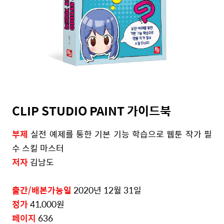
CLIP STUDIO PAINT 가이드북
부제
실전 예제를 통한 기본 기능 학습으로 웹툰 작가 필
수 스킬 마스터
저자
김남도
출간/배본가능일
2020
년
12
월
31
일
정가
41,0
00
원
페이지
636