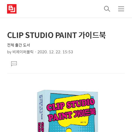
검
메
색
뉴
CLIP STUDIO PAINT 가이드북
상
본
문
세
전체 출간 도서
제
컨
by
비제이퍼블릭
2020. 12. 22. 15:53
목
본
텐
댓
문
츠
글
달
기