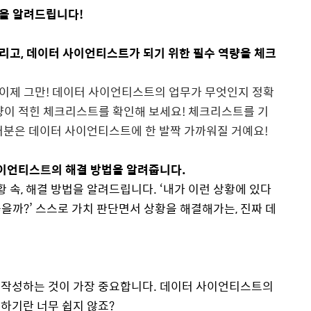
것을 알려드립니다
!
드리고
,
데이터 사이언티스트가 되기 위한 필수 역량을 체크
이제 그만
!
데이터 사이언티스트의 업무가 무엇인지 정확
역량이 적힌 체크리스트를 확인해 보세요
!
체크리스트를 기
러분은 데이터 사이언티스트에 한 발짝 가까워질 거예요
!
이언티스
트
의 해결 방법을 알려줍니다
.
황 속
,
해결 방법을 알려드립니다
. ‘
내가 이런 상황에 있다
옳을까
?’
스스로 가치 판단면서 상황을 해결해가는
,
진짜 데
 작성하는 것이 가장 중요합니다
.
데이터 사이언티스트의
하기란 너무 쉽지 않죠
?