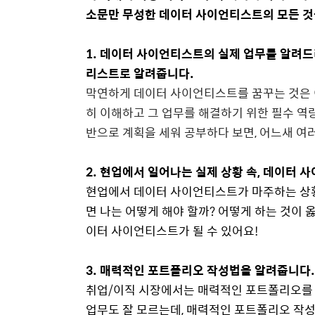
소문만 무성한 데이터 사이언티스트의 모든 
1.
데이터 사이언티스트의 실제 업무를 알려
리스트로 알려줍니다
.
막연하게 데이터 사이언티스트를 꿈꾸는 것은 
히 이해하고 그 업무를 해결하기 위한 필수 
반으로 계획을 세워 공부하다 보면
,
어느새 여
2.
현업에서 일어나는 실제 상황 속
,
데이터 사
현업에서 데이터 사이언티스트가 마주하는 상
면 나는 어떻게 해야 할까
?
어떻게 하는 것이 
이터 사이언티스트가 될 수 있어요
!
3.
매력적인 포트폴리오 작성법을 알려줍니다
.
취업
/
이직 시장에서는 매력적인 포트폴리오를
업무도 잘 모르는데
,
매력적인 포트폴리오 작성