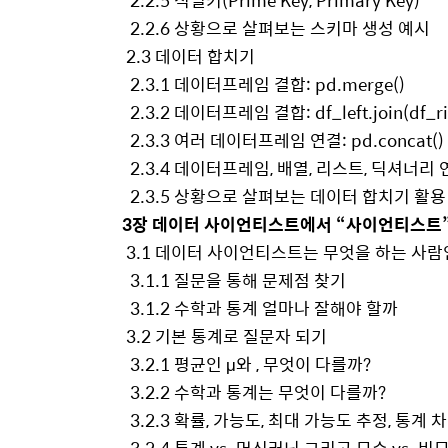
2.2.5
식별키
(Prime Key, Primary Key)
2.2.6
상황으로 살펴보는 스키마 생성 예시
2.3
데이터 합치기
2.3.1
데이터프레임 결합
: pd.merge()
2.3.2
데이터프레임 결합
: df_left.join(df_rig
2.3.3
여러 데이터프레임 연결
: pd.concat()
2.3.4
데이터프레임
,
배열
,
리스트
,
딕셔너리 
2.3.5
상황으로 살펴보는 데이터 합치기 활용
3
장
데이터 사이언티스트에서
“
사이언티스트
3.1
데이터 사이언티스트는 무엇을 하는 사람
3.1.1
질문을 통해 문제점 찾기
3.1.2
수학과 통계 얼마나 잘해야 할까
3.2
기본 통계로 질문자 되기
3.2.1
평균인 μ와
,
무엇이 다를까
?
3.2.2
수학과 통계는 무엇이 다를까
?
3.2.3
확률
,
가능도
,
최대 가능도 추정
,
통계 