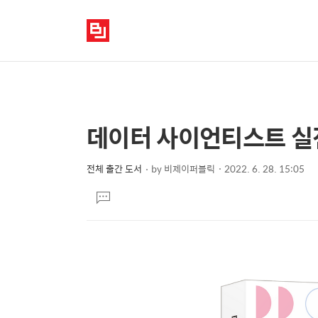
데이터 사이언티스트 실
상
본
문
세
제
전체 출간 도서
by
비제이퍼블릭
2022. 6. 28. 15:05
컨
본
목
텐
댓
문
글
츠
달
기