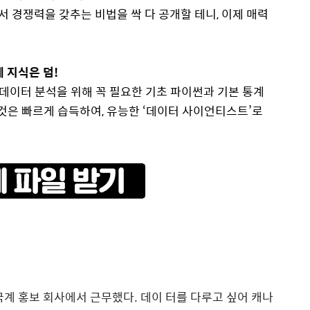
서 경쟁력을 갖추는 비법을 싹 다 공개할 테니
,
이제 매력
계 지식은 덤
!
데이터 분석을 위해 꼭 필요한 기초 파이썬과 기본 통계
 것은 빠르게 습득하여
,
유능한
‘
데이터 사이언티스트
’
로
계 홍보 회사에서 근무했다
.
데이 터를 다루고 싶어 캐나