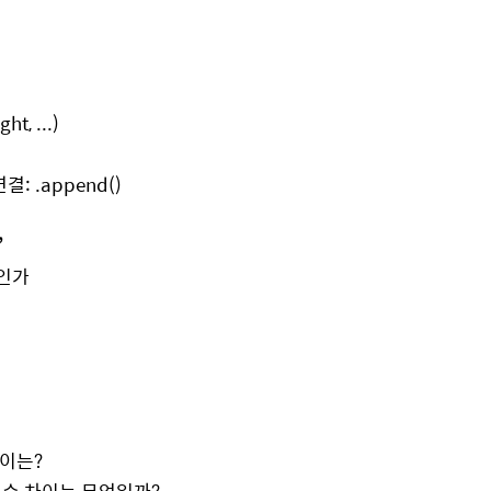
ht, ...)
연결
: .append()
”
인가
차이는
?