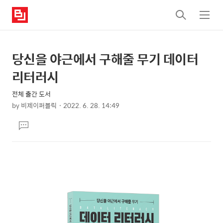
검
메
색
뉴
당신을 야근에서 구해줄 무기 데이터
상
본
문
세
리터러시
제
컨
목
전체 출간 도서
텐
by
비제이퍼블릭
2022. 6. 28. 14:49
츠
본
댓
문
글
달
기