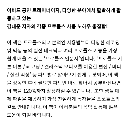
아비드 공인 트레이너이자
,
다양한 분야에서 활발하게 활
동하고 있는
김대운 저자의 각종 프로툴스 사용 노하우 총집합
!
이 책은 프로툴스의 기본적인 사용법부터 다양한 레코딩
및 믹싱 등의 실전 테크닉과 여러 프로툴스 기능을 가장
쉽게 배울 수 있는
‘
프로툴스 입문서
’
입니다
. ‘
프로툴스 기
본 이론
/
레코딩
/
엘라스틱 오디오를 이용한 편집
/
미디
/
실전 믹싱
’
등 파트별로 알아보기 쉽게 구분되어
,
이 책
을 정독한 후에 필요한 파트만 바로 찾아서 공부하신다면
이 책을
120%
까지 활용하실 수 있습니다
.
또한 샘플 예
제 파일을 제공하여 가장 친절하게 독자들을 프로툴스의
길로 안내합니다
.
이 책이 여러분들의 음악 활동에 많은
도움이 되길 바랍니다
.