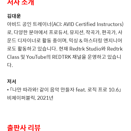
저자 소개
김대운
아비드 공인 트레이너
(ACI: AVID Certified Instructors)
로
,
다양한 분야에서 프로듀서
,
뮤지션
,
작곡가
,
편곡가
,
사
운드 디자이너로 활동 중이며
,
믹싱
&
마스터링 엔지니어
로도 활동하고 있습니다
.
현재
Redtrk Studio
와
Redtrk
Class
및
YouTube
의
REDTRK
채널을 운영하고 있습니
다
.
저서
• 「나만 따라와
!
같이 음악 만들자
feat.
로직 프로
10.6
」
비제이퍼블릭
, 2021
년
출판사 리뷰