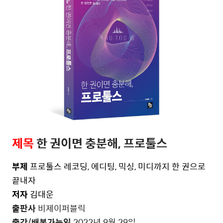
제목
한 권이면 충분해
,
프로툴스
부제
프로툴스 레코딩
,
에디팅
,
믹싱
,
미디까지 한 권으로
끝내자
저자
김대운
출판사
비제이퍼블릭
출간
/
배본가능일
2022
년
9
월
29
일