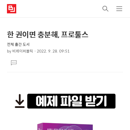
검
메
색
뉴
한 권이면 충분해, 프로툴스
상
본
문
세
전체 출간 도서
제
컨
by
비제이퍼블릭
2022. 9. 28. 09:51
목
본
텐
댓
문
츠
글
달
기