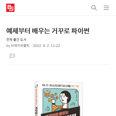
검
메
색
뉴
예제부터 배우는 거꾸로 파이썬
상
본
문
세
전체 출간 도서
제
컨
by
비제이퍼블릭
2022. 8. 2. 11:22
목
본
텐
댓
문
츠
글
달
기