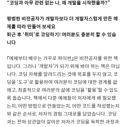
“코딩과 아무 관련 없는 나
,
왜 개발을 시작했을까
?”
평범한 비전공자가 개발자보다 더 개발자스럽게 만든 예
제를 따라 만들어 보세요
퇴근 후
‘
취미
’
로 코딩하기
!
여러분도 충분히 할 수 있습
니다
『예제부터 배우는 거꾸로 파이썬』은 비전공자를 위한 책
입니다
.
그러나
‘
개발자
’
가 되기 위해 봐야 하는 책은 아닙
니다
.
코딩 자체를 알려드리는 것에 목표를 두지 않고
,
코
딩을
‘
도구
’
로 활용하여 여러분이 코딩에 대한 경계를 없
애고
,
최종적으로 여러분의 삶에 코딩을
‘
활용
’
할 수 있도
록 돕습니다
.
책에서 다룬 예제들이 저자에게 왜 필요했
는지
,
어떤 방법으로 만들었는지
,
어떤 코드를 작성했는지
와 같은 순서로
,
저자의 경험 그대로를 담았습니다
.
코딩
과는 전혀 상관없이 살아온 저자가 코딩을 독학한 과정과