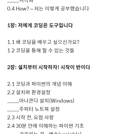
0.4 How? –
저는 이렇게 공부했습니다
1
장
:
저에게 코딩은 도구입니다
1.1
왜 코딩을 배우고 싶으신가요
?
1.2
코딩을 통해 할 수 있는 것들
2
장
:
설치부터 시작하자
!
시작이 반이다
2.1
코딩과 파이썬의 개념 이해
2.2
설치와 환경설정
____
아나콘다 설치
(Windows)
____
주피터 노트북 설정
2.3
시작 전
,
요점 사항
2.4 30
분 안에 이해하는 파이썬 기초
____
가리키는 것
-
변수
(variable)