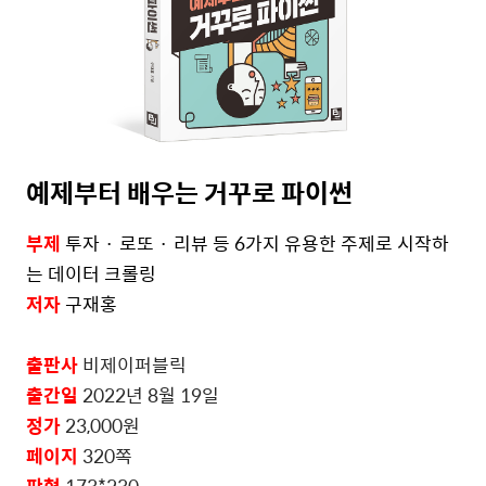
예제부터 배우는 거꾸로 파이썬
부제
투자 · 로또 · 리뷰 등 6가지 유용한 주제로 시작하
는 데이터 크롤링
저자
구재홍
출판사
비제이퍼블릭
출간일
2022
년
8
월
19
일
정가
23,000
원
페이지
320
쪽