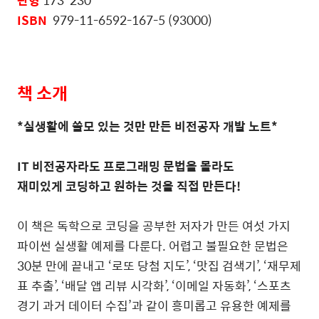
판형
173*230
ISBN
979-11-6592-167-5 (93000)
책 소개
*
실생활에 쓸모 있는 것만 만든 비전공자 개발 노트
*
IT
비전공자라도 프로그래밍 문법을 몰라도
재미있게 코딩하고 원하는 것을 직접 만든다
!
이 책은 독학으로 코딩을 공부한 저자가 만든 여섯 가지
파이썬 실생활 예제를 다룬다
.
어렵고 불필요한 문법은
30
분 만에 끝내고
‘
로또 당첨 지도
’, ‘
맛집 검색기
’, ‘
재무제
표 추출
’, ‘
배달 앱 리뷰 시각화
’, ‘
이메일 자동화
’, ‘
스포츠
경기 과거 데이터 수집
’
과 같이 흥미롭고 유용한 예제를