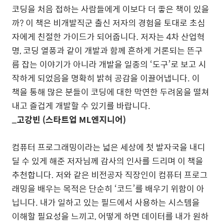
코딩을 처음 접하는 사람들에게 이보다 더 좋은 책이 있을
까
?
이 책은 비개발직군 출신 저자의 경험을 토대로 초심
자에게 친절한 가이드가 되어줍니다
.
저자는
4
차 산업혁
명
,
코딩 열풍과 같이 개발과 함께 흔하게 거론되는 뜬구
름 잡는 이야기가 아니라 개발을 일종의
‘
도구
’
로 보고 시
작하게 되었음을 명확히 밝혀 공감을 이끌어냅니다
.
이
책을 통해 많은 분들이 코딩에 대한 막연한 두려움을 떨쳐
내고 즐겁게 개발할 수 있기를 바랍니다
.
_
고강빈
(
스타트업
ML
엔지니어
)
컴퓨터 프로그래밍이라는 넓은 세상에 첫 발자국을 내디
딜 수 있게 해준 저자님께 감사의 인사를 드리며 이 책을
추천합니다
.
저와 같은 비전공자 직장인이 컴퓨터 프로그
래밍을 배우는 목적은 단순히
‘
코드
’
를 배우기 위함이 아
닙니다
.
내가 일하고 있는 필드에서 사용하는 시스템을
이해할 필요성을 느끼고
,
어떻게 하면 데이터를 내가 원하