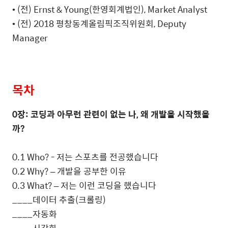
•
(
전
) Ernst & Young(
한영회계법인
), Market Analyst
•
(
전
) 2018
평창동계올림픽조직위원회
, Deputy
Manager
목차
0
장
:
코딩과 아무런 관련이 없는 나
,
왜 개발을 시작했을
까
?
0.1 Who? -
저는 스포츠를 전공했습니다
0.2 Why? –
개발을 공부한 이유
0.3 What? –
저는 이런 코딩을 했습니다
____
데이터 추출
(
크롤링
)
____
자동화
____
시각화