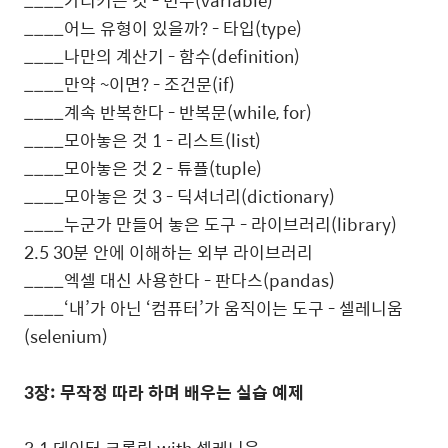
____
어느 유형이 있을까
? -
타입
(type)
____
나만의 계산기
-
함수
(definition)
____
만약
~
이면
? -
조건문
(if)
____
계속 반복한다
-
반복문
(while, for)
____
모아놓은 것
1 -
리스트
(list)
____
모아놓은 것
2 -
튜플
(tuple)
____
모아놓은 것
3 -
딕셔너리
(dictionary)
____
누군가 만들어 놓은 도구
-
라이브러리
(library)
2.5 30
분 안에 이해하는 외부 라이브러리
____
엑셀 대신 사용한다
-
판다스
(pandas)
____
‘내’가 아닌
‘
컴퓨터
’
가 움직이는 도구
-
셀레니움
(selenium)
3
장
:
무작정 따라 하며 배우는 실습 예제
3.1
데이터 크롤링
with
셀레니움