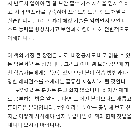
저 반드시 알아야 할 웹 보안 필수 기초 지식을 먼저 익히
고
,
서버 인프라를 구축하여 프런트엔드
,
백엔드 개발을
실습합니다
.
그리고 여러 해킹 기술을 익히면서 보안 테
스트 능력을 향상시키고 보안과 해킹에 대해 전반적으로
이해합니다
.
이 책의 가장 큰 장점은 바로
‘
비전공자도 바로 읽을 수 있
는 입문서
’
라는 점입니다
.
그리고 이미 웹 보안 공부에 지
친 학습자들에게는
‘
향후 정보 보안 분야 학습 방법과 다
양한 레퍼런스를 소개하는 훌륭한 지침서
’
가 될 것입니
다
.
보안이라는 분야는 분명 쉽지 않습니다
.
하지만 제대
로 공부하는 법을 알게 된다면 그 어떤 분야보다도 새롭고
흥미로운 분야입니다
.
보안이라는 분야를 공부해 보고 싶
지만 어떻게 시작해야 할지 두렵다면 이 책과 함께 첫발을
내디뎌 보시기 바랍니다
.