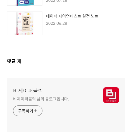
2022.07.18
데이터 사이언티스트 실전 노트
2022.06.28
댓
댓글
개
글
영
역
비제이퍼블릭
비제이퍼블릭 님의 블로그입니다.
구독하기