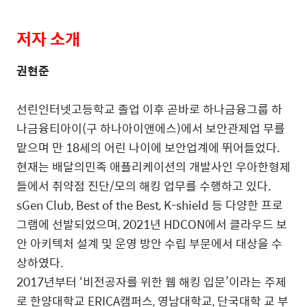
저자 소개
권현준
선린인터넷고등학교 졸업 이후 곧바로 하나금융그룹 하
나금융티아이
(
구 하나아이앤에스
)
에서 보안관제업 무를
맡으며 만
18
세의 어린 나이에 보안업계에 뛰어들었다
.
현재는 배달의민족 애플리케이션의 개발사인 우아한형제
들에서 취약점 진단
/
모의 해킹 업무를 수행하고 있다
.
sGen Club, Best of the Best, K-shield
등 다양한 프로
그램에 선발되었으며
, 2021
년
HDCON
에서 클라우드 보
안 아키텍처 설계 및 운영 방안 수립 부문에서 대상을 수
상하였다
.
2017
년부터
‘
비전공자를 위한 웹 해킹 입문
’
이라는 주제
로 한양대학교
ERICA
캠퍼스
,
영남대학교
,
단국대학 교 부