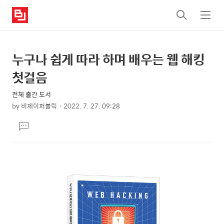
검
메
색
뉴
누구나 쉽게 따라 하며 배우는 웹 해킹
상
본
문
세
첫걸음
제
컨
목
전체 출간 도서
텐
by
비제이퍼블릭
2022. 7. 27. 09:28
츠
본
댓
문
글
달
기