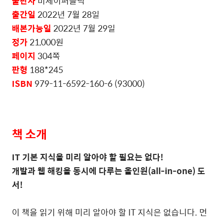
출판사
비제이퍼블릭
출간일
2022
년
7
월
28
일
배본가능일
2022
년
7
월
29
일
정가
21,000
원
페이지
304
쪽
판형
188*245
ISBN
979-11-6592-160-6 (93000)
책 소개
IT
기본 지식을 미리 알아야 할 필요는 없다
!
개발과 웹 해킹을 동시에 다루는 올인원
(all-in-one)
도
서
!
이 책을 읽기 위해 미리 알아야 할
IT
지식은 없습니다
.
먼