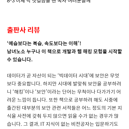
8-3
이제 막 첫걸음을 뗀 독자 여러분들께
출판사 리뷰
‘
예습보다는 복습
,
속도보다는 이해
’!
남녀노소 누구나 이 책으로 개발과 웹 해킹 모험을 시작할
수 있습니다
.
데이터가 곧 자산이 되는
‘
빅데이터 시대
’
에 보안은 무엇
보다 중요합니다
.
하지만 시대에 발맞춰 보안을 공부하려
니
‘
해킹
’
이나
‘
보안
’
이라는 단어는 무척이나 다가가기 어
려운 느낌이 듭니다
.
또한 책으로 공부하려 해도 시중에
출간된 대부분의 보안 관련 서적들은 어느 정도의 기본 지
식을 사전에 갖춰 두지 않으면 읽을 수가 없는 경우가 많
습니다
.
그 결과
, IT
지식이 없는 비전공자는 입문하기도